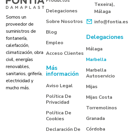
Productos
Texeira),
Delegaciones
Málaga
Somos un
Sobre Nosotros
info@fontia.es
proveedor de
suministros de
Blog
Delegaciones
fontanería,
Empleo
calefacción,
Málaga
climatización, obra
Acceso Clientes
Marbella
civil, energías
renovables,
Más
Marbella
información
sanitarios, grifería,
Autoservicio
electricidad y
Aviso Legal
Mijas
mucho más.
Política De
Mijas Costa
Privacidad
Torremolinos
Política De
Granada
Cookies
Córdoba
Declaración De