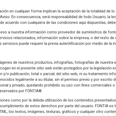
ación en cualquier forma implican la aceptación de la totalidad de l
viso. En consecuencia, será responsabilidad de todo Usuario, la lec
á de acuerdo con cualquiera de las condiciones aquí dispuestas, debe
acceso a nuestra información como proveedor de suministros de fontane
y servicios relacionados, información sobre la empresa, o del resto 
tos servicios puede requerir la previa autentificación por medio de la
imágenes de nuestros productos, infografías, fotografías de nuestra 
cogen en el presente sitio web están protegidos por la legislación e
y/o publicación, total o parcial, del sitio web, ni su tratamiento info
idos legalmente a su titular, sin el permiso previo y por escrito de
onal y privado, quedando prohibido su uso con fines comerciales o pa
 reservados por FONTIA®.
iones como por la debida utilización de los contenidos presentados 
ncumplimiento de estos derechos por parte del usuario. FONTIA es ti
L, los textos, imágenes, texturas, gráficos y cualquier otro conteni