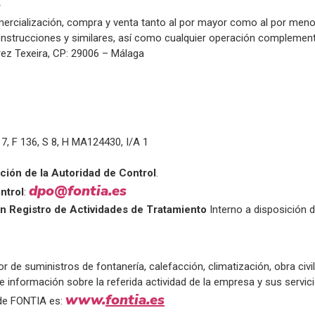
r
rcialización, compra y venta tanto al por mayor como al por menor d
nstrucciones y similares, así como cualquier operación complementa
Pérez Texeira, CP: 29006 – Málaga
17, F 136, S 8, H MA124430, I/A 1
ción de la Autoridad de Control
.
dpo@fontia.es
ntrol
:
n Registro de Actividades de Tratamiento
Interno a disposición d
uministros de fontanería, calefacción, climatización, obra civil, en
información sobre la referida actividad de la empresa y sus servicio
www.
fontia.es
 de FONTIA es: