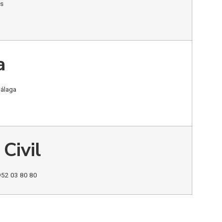
as
a
Málaga
Civil
 952 03 80 80