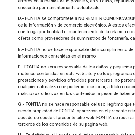
errores en la medida de lo posible y, en su caso, repararlo
encuentre permanentemente actualizado.
D.-
FONTIA se compromete a NO REMITIR COMUNICACIONES 
de la Información y de comercio electrónico. A estos ef
que tenga por finalidad el mantenimiento de la relación co
oferta como proveedores de suministros de fontanería, calefa
E.-
FONTIA no se hace responsable del incumplimiento de cua
informaciones contenidas en el mismo.
F.-
FONTIA no será responsable de los daños y perjuicios pr
materias contenidas en este web site y de los programas que
prestaciones y servicios ofrecidos por terceros, no perten
cualquier naturaleza que pudieran ocasionar, a título enunci
maliciosos o lesivos en los contenidos, a pesar de haber a
G.-
FONTIA no se hace responsable del uso ilegítimo que 
siendo propiedad de FONTIA, aparezcan en el presente sitio
accederse desde el presente sitio web. FONTIA se reserva e
terceros de los contenidos de su página web.