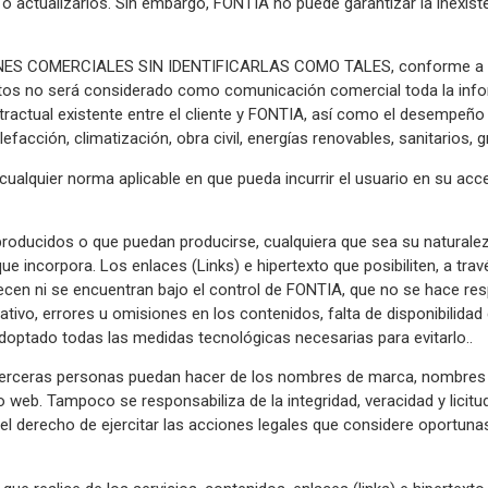
s o actualizarlos. Sin embargo, FONTIA no puede garantizar la inexist
COMERCIALES SIN IDENTIFICARLAS COMO TALES, conforme a lo dis
ectos no será considerado como comunicación comercial toda la in
ntractual existente entre el cliente y FONTIA, así como el desempeñ
cción, climatización, obra civil, energías renovables, sanitarios, gr
lquier norma aplicable en que pueda incurrir el usuario en su acceso
oducidos o que puedan producirse, cualquiera que sea su naturaleza
 incorpora. Los enlaces (Links) e hipertexto que posibiliten, a travé
ecen ni se encuentran bajo el control de FONTIA, que no se hace res
ativo, errores u omisiones en los contenidos, falta de disponibilidad
doptado todas las medidas tecnológicas necesarias para evitarlo..
terceras personas puedan hacer de los nombres de marca, nombres 
 web. Tampoco se responsabiliza de la integridad, veracidad y licitu
l derecho de ejercitar las acciones legales que considere oportunas 