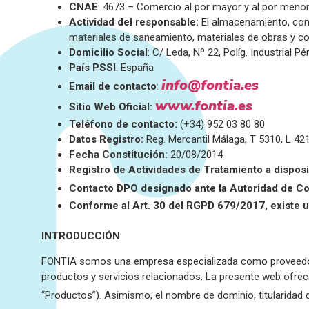
CNAE
: 4673 – Comercio al por mayor y al por meno
Actividad del responsable:
El almacenamiento, come
materiales de saneamiento, materiales de obras y co
Domicilio Social
: C/ Leda, Nº 22, Políg. Industrial 
País PSSI
: España
info@fontia.es
Email de contacto
:
www.fontia.es
Sitio Web Oficial:
Teléfono de contacto:
(+34) 952 03 80 80
D
atos Registro:
Reg. Mercantil Málaga, T 5310, L 42
Fecha Constitución:
20/08/2014
Registro de Actividades de Tratamiento a disposi
Contacto DPO designado ante la Autoridad de Co
Conforme al Art. 30 del RGPD 679/2017, existe u
INTRODUCCIÓN
:
FONTIA somos una empresa especializada como proveedor de s
productos y servicios relacionados. La presente web ofrece 
“Productos”). Asimismo, el nombre de dominio, titularidad