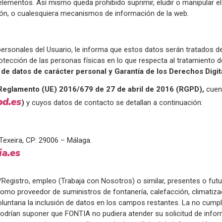
 elementos. Así mismo queda prohibido suprimir, eludir o manipular el
ión, o cualesquiera mecanismos de información de la web.
ersonales del Usuario, le informa que estos datos serán tratados d
rotección de las personas físicas en lo que respecta al tratamiento 
ón de datos de carácter personal y Garantía de los Derechos Digit
Reglamento (UE) 2016/679 de 27 de abril de 2016 (RGPD),
cuen
d.es
)
y cuyos datos de contacto se detallan a continuación:
 Texeira, CP: 29006 – Málaga.
a.es
egistro, empleo (Trabaja con Nosotros) o similar, presentes o futu
mo proveedor de suministros de fontanería, calefacción, climatización
voluntaria la inclusión de datos en los campos restantes. La no cump
podrían suponer que FONTIA no pudiera atender su solicitud de infor